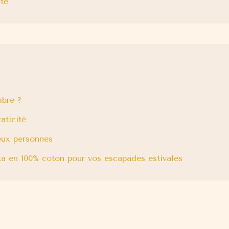
ité
mbre ?
aticité
deux personnes
outa en 100% coton pour vos escapades estivales